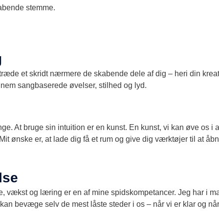
abende stemme.
g
ræde et skridt nærmere de skabende dele af dig – heri din kreat
nnem sangbaserede øvelser, stilhed og lyd.
e. At bruge sin intuition er en kunst. En kunst, vi kan øve os i at
ud. Mit ønske er, at lade dig få et rum og give dig værktøjer til 
lse
se, vækst og læring er en af mine spidskompetancer. Jeg har i m
 bevæge selv de mest låste steder i os – når vi er klar og nå
t.