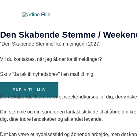
Gå
Den Skabende St
til
indholdet
Kreativ - Intuitiv - Sang
Den Skabende Stemme / Weeken
“Den Skabende Stemme” kommer igen i 2027.
Vil du kontaktes, når jeg åbner for tilmeldinger?
Skriv “Ja tak til nyhedsbrev” i en mail til mig.
SKRIV TIL MIG
Den Skabende Stemme er et weekendkursus for dig, der ønsker at 
Din stemme og din sang er en fantastisk kilde til at åbne din kreati
dig, dine indre landskaber og alt andet levende.
Det kan være et nydelsesfuld og åbnende arbejde, men det kan og