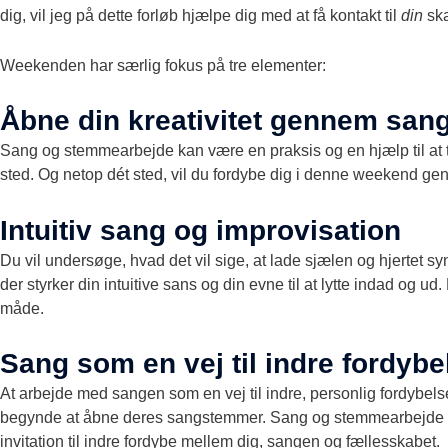
dig, vil jeg på dette forløb hjælpe dig med at få kontakt til
din
sk
Weekenden har særlig fokus på tre elementer:
Åbne din kreativitet gennem san
Sang og stemmearbejde kan være en praksis og en hjælp til at t
sted. Og netop dét sted, vil du fordybe dig i denne weekend ge
Intuitiv sang og improvisation
Du vil undersøge, hvad det vil sige, at lade sjælen og hjertet syng
der styrker din intuitive sans og din evne til at lytte indad og 
måde.
Sang som en vej til indre fordybe
At arbejde med sangen som en vej til indre, personlig fordybel
begynde at åbne deres sangstemmer. Sang og stemmearbejde kan
invitation til indre fordybe mellem dig, sangen og fællesskabe