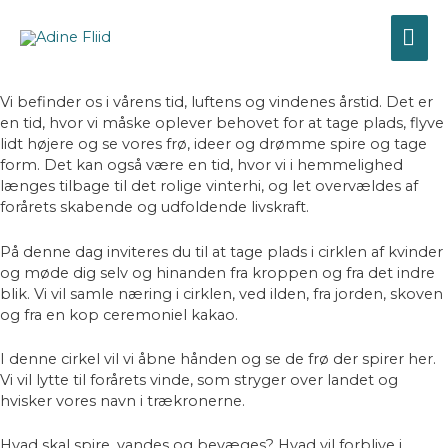
Forårs Cirkel
Gå
HO
til
indholdet
Ét dags cirkel i skoven
Vi befinder os i vårens tid, luftens og vindenes årstid. Det er
en tid, hvor vi måske oplever behovet for at tage plads, flyve
lidt højere og se vores frø, ideer og drømme spire og tage
form. Det kan også være en tid, hvor vi i hemmelighed
længes tilbage til det rolige vinterhi, og let overvældes af
forårets skabende og udfoldende livskraft.
På denne dag inviteres du til at tage plads i cirklen af kvinder
og møde dig selv og hinanden fra kroppen og fra det indre
blik. Vi vil samle næring i cirklen, ved ilden, fra jorden, skoven
og fra en kop ceremoniel kakao.
I denne cirkel vil vi åbne hånden og se de frø der spirer her.
Vi vil lytte til forårets vinde, som stryger over landet og
hvisker vores navn i trækronerne.
Hvad skal spire, vandes og bevæges? Hvad vil forblive i